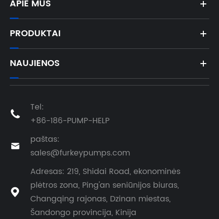
APIE MUS
PRODUKTAI
NAUJIENOS
Tel:

+86-186-PUMP-HELP
paštas:

sales@furkeypumps.com
Adresas: 219, Shidai Road, ekonominės
plėtros zona, Ping'an seniūnijos biuras,

Changqing rajonas, Dzinan miestas,
Šandongo provincija, Kinija