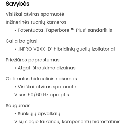
Savybės
Visiškai atviras sparnuotė
Inžinerinės ruonių kameros
• Patentuota „Taperbore ™ Plus“ sandariklis
Galia baigiasi
• „INPRO VBXX-D“ hibridinių guolių izoliatoriai
Priežiūros paprastumas
• Atgal ištraukimo dizainas
Optimalus hidraulinis našumas
• Visiškai atviras sparnuotė
Visas 50/60 Hz aprėptis
Saugumas
• Sunkiųjų apvalkalų
Visų slėgio laikančių komponentų hidrostatinis