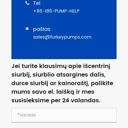
Tel

+86-186-PUMP-HELP
paštas

sales@furkeypumps.com
Jei turite klausimų apie išcentrinį
siurblį, siurblio atsargines dalis,
durce siurblį ar kainoraštį, palikite
mums savo el. laišką ir mes
susisieksime per 24 valandas.