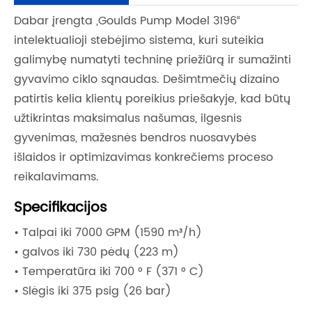
Dabar įrengta „Goulds Pump Model 3196“
intelektualioji stebėjimo sistema, kuri suteikia
galimybę numatyti techninę priežiūrą ir sumažinti
gyvavimo ciklo sąnaudas. Dešimtmečių dizaino
patirtis kelia klientų poreikius priešakyje, kad būtų
užtikrintas maksimalus našumas, ilgesnis
gyvenimas, mažesnės bendros nuosavybės
išlaidos ir optimizavimas konkrečiems proceso
reikalavimams.
Specifikacijos
• Talpai iki 7000 GPM (1590 m³/h)
• galvos iki 730 pėdų (223 m)
• Temperatūra iki 700 ° F (371 ° C)
• Slėgis iki 375 psig (26 bar)