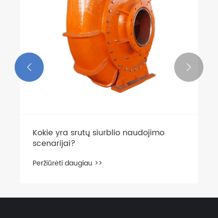


Kokie yra srutų siurblio naudojimo
scenarijai?
Peržiūrėti daugiau >>