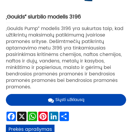
„Goulds“ siurblio modelis 3196
„Goulds Pump“ modelis 3196 yra sukurtas taip, kad
užtikrintų maksimalų patikimumą įvairiose
pramonės srityse. Dešimtmečių patikrintų
aptarnavimo metu 3196 yra tinkamiausias
pasirinkimas kritinėms chemijos, naftos chemijos,
naftos ir dujų, vandens, metalų ir kasybos,
minkštimo ir popieriaus, maisto ir gėrimų bei
bendrosios pramonės pramonės ir bendrosios
pramonės pramonės bei bendrosios pramonės
pramonės.
Siųsti užklausą
Facebook
X
WhatsApp
Pinterest
LinkedIn
Share
Prekės aprašymas