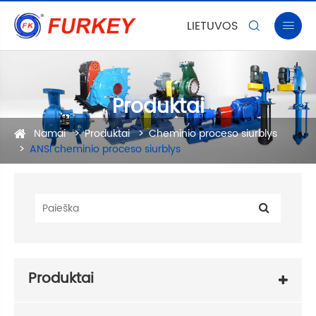
LIETUVOS


Produktai
Namai
Produktai
Cheminio proceso siurblys
ANSI cheminio proceso siurblys
Produktai