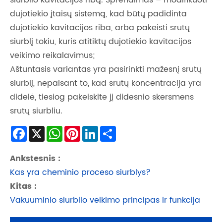
siurblio kavitacijos ribą. Sprendimas – modifikuoti
dujotiekio įtaisų sistemą, kad būtų padidinta
dujotiekio kavitacijos riba, arba pakeisti srutų
siurblį tokiu, kuris atitiktų dujotiekio kavitacijos
veikimo reikalavimus;
Aštuntasis variantas yra pasirinkti mažesnį srutų
siurblį, nepaisant to, kad srutų koncentracija yra
didelė, tiesiog pakeiskite jį didesnio skersmens
srutų siurbliu.
Facebook
X
WhatsApp
Pinterest
LinkedIn
Share
Ankstesnis :
Kas yra cheminio proceso siurblys?
Kitas :
Vakuuminio siurblio veikimo principas ir funkcija