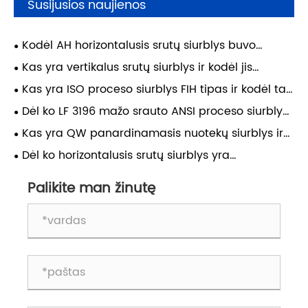
Susijusios naujienos
Kodėl AH horizontalusis srutų siurblys buvo
kasybos pramonės arkliukas jau 60 metų?
Kas yra vertikalus srutų siurblys ir kodėl jis
būtinas didelės apkrovos reikmėms?
Kas yra ISO proceso siurblys FIH tipas ir kodėl tai
svarbu?
Dėl ko LF 3196 mažo srauto ANSI proceso siurblys
idealiai tinka pramoniniams tikslams?
Kas yra QW panardinamasis nuotekų siurblys ir
kaip jis pagerina nuotekų tvarkymą?
Dėl ko horizontalusis srutų siurblys yra
patikimiausias pasirinkimas sunkioms
medžiagoms tvarkyti?
Palikite man žinutę