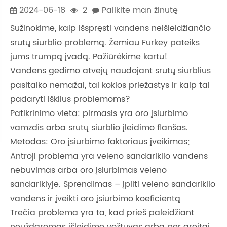
2024-06-18
2
Palikite man žinutę
Sužinokime, kaip išspręsti vandens neišleidžiančio
srutų siurblio problemą. Žemiau Furkey pateiks
jums trumpą įvadą. Pažiūrėkime kartu!
Vandens gedimo atvejų naudojant srutų siurblius
pasitaiko nemažai, tai kokios priežastys ir kaip tai
padaryti iškilus problemoms?
Patikrinimo vieta: pirmasis yra oro įsiurbimo
vamzdis arba srutų siurblio įleidimo flanšas.
Metodas: Oro įsiurbimo faktoriaus įveikimas;
Antroji problema yra veleno sandariklio vandens
nebuvimas arba oro įsiurbimas veleno
sandariklyje. Sprendimas – įpilti veleno sandariklio
vandens ir įveikti oro įsiurbimo koeficientą
Trečia problema yra ta, kad prieš paleidžiant