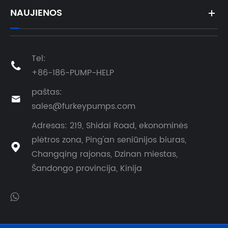
NAUJIENOS
Tel:

+86-186-PUMP-HELP
paštas:

sales@furkeypumps.com
Adresas: 219, Shidai Road, ekonominės
plėtros zona, Ping'an seniūnijos biuras,

Changqing rajonas, Dzinan miestas,
Šandongo provincija, Kinija