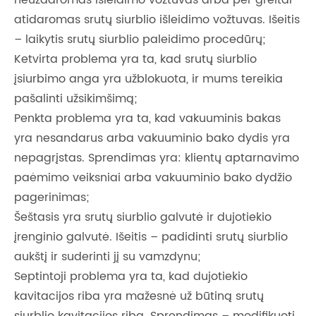
neuždaromas išleidimo vožtuvas arba per greitai
atidaromas srutų siurblio išleidimo vožtuvas. Išeitis
– laikytis srutų siurblio paleidimo procedūrų;
Ketvirta problema yra ta, kad srutų siurblio
įsiurbimo anga yra užblokuota, ir mums tereikia
pašalinti užsikimšimą;
Penkta problema yra ta, kad vakuuminis bakas
yra nesandarus arba vakuuminio bako dydis yra
nepagrįstas. Sprendimas yra: klientų aptarnavimo
paėmimo veiksniai arba vakuuminio bako dydžio
pagerinimas;
Šeštasis yra srutų siurblio galvutė ir dujotiekio
įrenginio galvutė. Išeitis – padidinti srutų siurblio
aukštį ir suderinti jį su vamzdynu;
Septintoji problema yra ta, kad dujotiekio
kavitacijos riba yra mažesnė už būtiną srutų