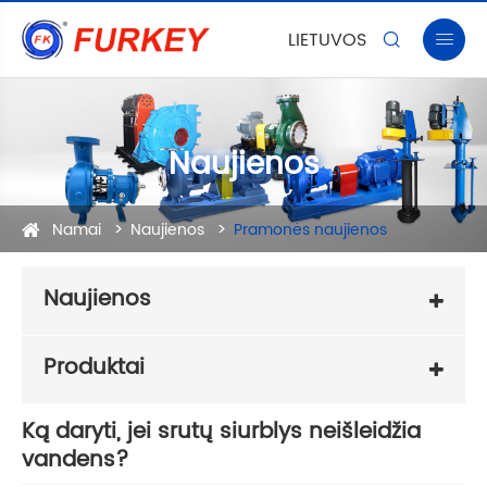
LIETUVOS


Naujienos
Namai
Naujienos
Pramonės naujienos
Naujienos
Produktai
Ką daryti, jei srutų siurblys neišleidžia
vandens?